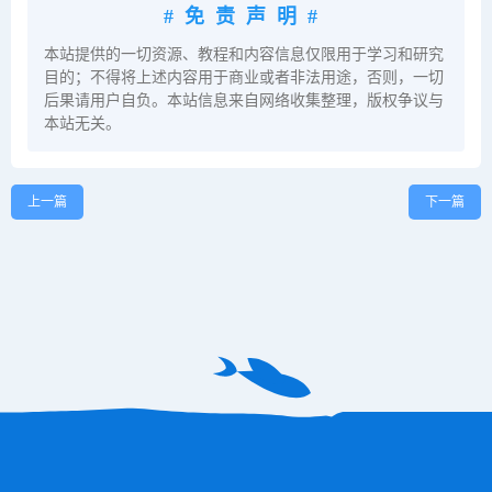
#免责声明#
本站提供的一切资源、教程和内容信息仅限用于学习和研究
目的；不得将上述内容用于商业或者非法用途，否则，一切
后果请用户自负。本站信息来自网络收集整理，版权争议与
本站无关。
上一篇
下一篇