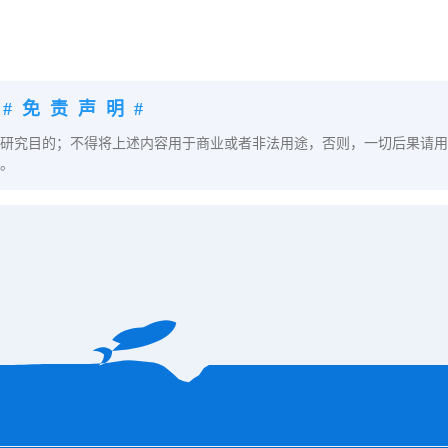
#免责声明#
研究目的；不得将上述内容用于商业或者非法用途，否则，一切后果请用
。