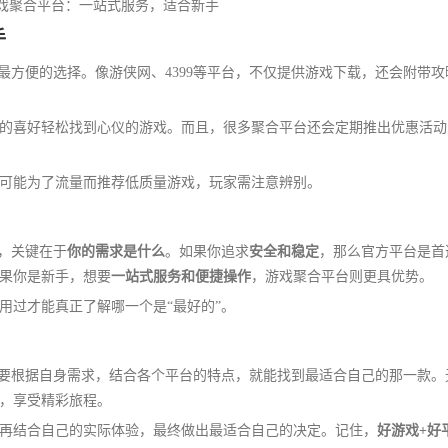
手
最方便的选择。像游侠网、4399等平台，不仅提供游戏下载，还会附带攻
的喜好轻松找到心仪的游戏。而且，很多聚合平台还会定期推出优惠活动
可能为了流量而推荐低质量游戏，玩家需注意辨别。
，关键在于
你的需求是什么
。如果你追求
安全和稳定
，那么官方平台是首
果你是新手，想要
一站式服务和便捷操作
，游戏聚合平台则更具优势。
用过才能真正了解哪一个是“最好的”。
只要根据自身需求，结合各个平台的特点，就能找到最适合自己的那一款。
，享受精彩旅程。
再结合自己的实际体验，最终做出最适合自己的决定。记住，
好游戏+好