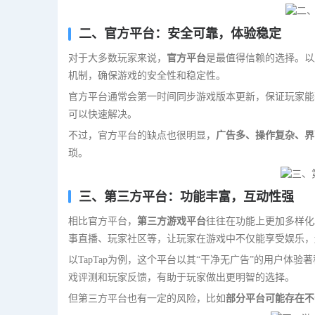
二、官方平台：安全可靠，体验稳定
对于大多数玩家来说，
官方平台
是最值得信赖的选择。以应用
机制，确保游戏的安全性和稳定性。
官方平台通常会第一时间同步游戏版本更新，保证玩家能
可以快速解决。
不过，官方平台的缺点也很明显，
广告多、操作复杂、界
琐。
三、第三方平台：功能丰富，互动性强
相比官方平台，
第三方游戏平台
往往在功能上更加多样化
事直播、玩家社区等，让玩家在游戏中不仅能享受娱乐，
以TapTap为例，这个平台以其“干净无广告”的用户体验
戏评测和玩家反馈，有助于玩家做出更明智的选择。
但第三方平台也有一定的风险，比如
部分平台可能存在不