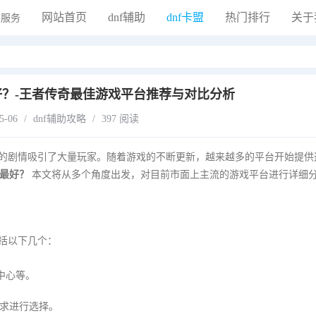
网站首页
dnf辅助
dnf卡盟
热门排行
关于
？-王者传奇最佳游戏平台推荐与对比分析
5-06
/
dnf辅助攻略
/
397 阅读
彩的剧情吸引了大量玩家。随着游戏的不断更新，越来越多的平台开始提供
最好？
本文将从多个角度出发，对目前市面上主流的游戏平台进行详细
括以下几个：
戏中心等。
求进行选择。