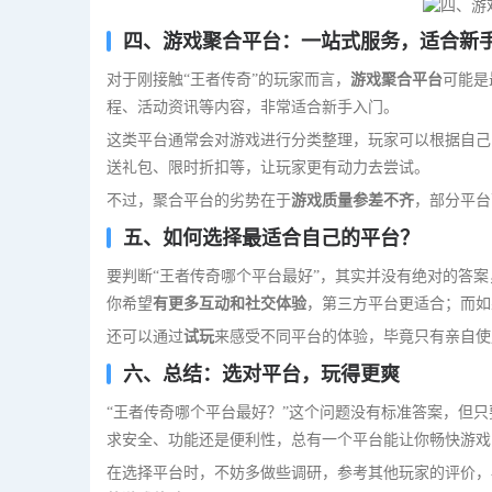
四、游戏聚合平台：一站式服务，适合新
对于刚接触“王者传奇”的玩家而言，
游戏聚合平台
可能是
程、活动资讯等内容，非常适合新手入门。
这类平台通常会对游戏进行分类整理，玩家可以根据自己
送礼包、限时折扣等，让玩家更有动力去尝试。
不过，聚合平台的劣势在于
游戏质量参差不齐
，部分平台
五、如何选择最适合自己的平台？
要判断“王者传奇哪个平台最好”，其实并没有绝对的答案
你希望
有更多互动和社交体验
，第三方平台更适合；而如
还可以通过
试玩
来感受不同平台的体验，毕竟只有亲自使
六、总结：选对平台，玩得更爽
“王者传奇哪个平台最好？”这个问题没有标准答案，但
求安全、功能还是便利性，总有一个平台能让你畅快游戏
在选择平台时，不妨多做些调研，参考其他玩家的评价，