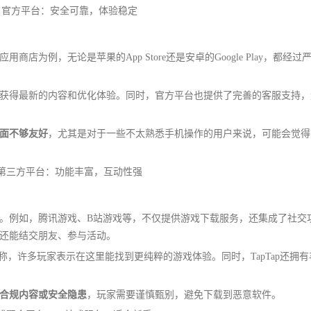
商店为例，无论是苹果的App Store还是安卓的Google Play，都经
获得最新的内容和优化体验。同时，官方平台也提供了完善的客服支持，
面不够友好
，尤其是对于一些不太熟悉手机操作的用户来说，可能会觉得
。例如，腾讯游戏、B站游戏等，不仅提供游戏下载服务，还集成了社交
还能结交朋友、参与活动。
著称，许多玩家表示在这里能找到更纯粹的游戏体验。同时，TapTap还拥
合规内容或安全隐患
，玩家需要谨慎甄别，避免下载到恶意软件。