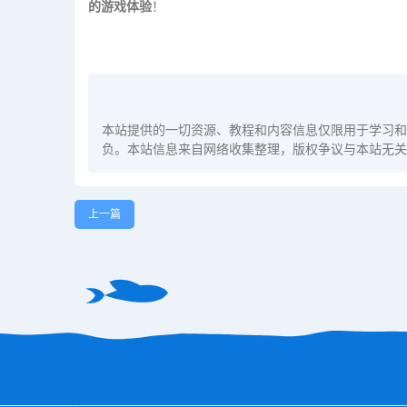
的游戏体验
！
本站提供的一切资源、教程和内容信息仅限用于学习和
负。本站信息来自网络收集整理，版权争议与本站无关
上一篇