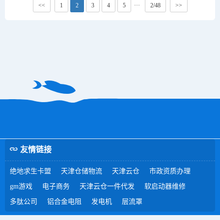
<<
1
2
3
4
5
···
2/48
>>
友情链接
绝地求生卡盟
天津仓储物流
天津云仓
市政资质办理
gm游戏
电子商务
天津云仓一件代发
软启动器维修
多肽公司
铝合金电阻
发电机
层流罩